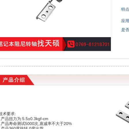
特
应
是
技术要求:
.产品扭力为:5.5±0.3kgf-cm
2.产品寿命测试5000次,衰减率不大于20%
3.产品360度旋转,0度出货