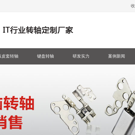
收
板皮套转轴
键盘转轴
研发实力
案例新闻