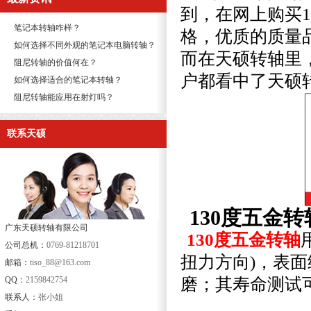
到，在网上购买
笔记本转轴咋样？
格，优质的质量
如何选择不同外观的笔记本电脑转轴？
而在天硕转轴里
阻尼转轴的价值何在？
户都看中了天硕
如何选择适合的笔记本转轴？
阻尼转轴能应用在射灯吗？
联系天硕
130度五金转轴 
广东天硕转轴有限公司
130度五金转轴
公司总机：
0769-81218701
扭力方向)，表面
邮箱：
tiso_88@163.com
QQ：
2159842754
磨；其寿命测试可达
联系人：
张小姐