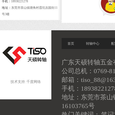
手机：
18938221278
地 址：
东莞市茶山镇塘角村霞坑吉园街11
号3楼
首页
转轴中心
配
广东天硕转轴五金有
公司总机：0769-81
邮箱：tiso_88@163
技术支持 :
千度网络
手机：18938221
地址：东莞市茶山
16103765号
热门关键词： 笔记