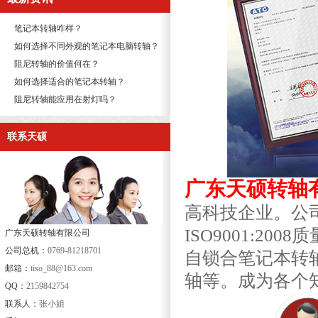
笔记本转轴咋样？
如何选择不同外观的笔记本电脑转轴？
阻尼转轴的价值何在？
如何选择适合的笔记本转轴？
阻尼转轴能应用在射灯吗？
联系天硕
广东天硕转轴
高科技企业。公
ISO9001:2
广东天硕转轴有限公司
公司总机：
0769-81218701
自锁合笔记本转
邮箱：
tiso_88@163.com
轴等。成为各个
QQ：
2159842754
联系人：
张小姐